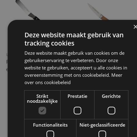
Deze website maakt gebruik van
tracking cookies
Deze website maakt gebruik van cookies om de
Les amis du chef
Babiole
gebruikerservaring te verbeteren. Door onze
PALETMES - 9CM
BABIOLE - OFFICEMES
9CM
website te gebruiken, accepteert u alle cookies in
€17.50
overeenstemming met ons cookiebeleid.
Meer
€24.50
over ons cookiebeleid
Strikt
Prestatie
Gerichte
noodzakelijke
Functionaliteits
Niet-geclassificeerde