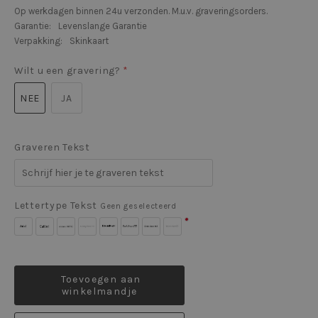
Op werkdagen binnen 24u verzonden. M.u.v. graveringsorders.
Garantie:
Levenslange Garantie
Verpakking:
Skinkaart
Wilt u een gravering?
*
NEE
JA
Graveren Tekst
Lettertype Tekst
Geen geselecteerd
Arial
Calibri
Bookman
Bradley
Broadway
Brush
Comic
Edwardian
Geen
Old
Hand
Script
Sans
Script
Style
ITC
STD
MS
ITC
Toevoegen aan
winkelmandje