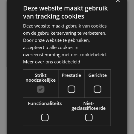
×
20CM
20CM
Deze website maakt gebruik
€56.10
€55.95
van tracking cookies
Deze website maakt gebruik van cookies
om de gebruikerservaring te verbeteren.
Door onze website te gebruiken,
accepteert u alle cookies in
overeenstemming met ons cookiebeleid.
Meer over ons cookiebeleid
Strikt
Prestatie
Gerichte
noodzakelijke
Integra
Integra
INTEGRA KLEIN
INTEGRA KOKSMES -
KOKSMES - 15CM
23CM
Functionaliteits
Niet-
€34.94
€57.95
geclassificeerde