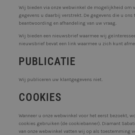
Wij bieden via onze webwinkel de mogelijkheid om vra
gegevens u daarbij verstrekt. De gegevens die u ons 
__cf_bm
beantwoording en afhandeling van uw vraag.
Wij bieden een nieuwsbrief waarmee wij geïnteressee
nieuwsbrief bevat een link waarmee u zich kunt afme
__cf_bm
PUBLICATIE
XSRF-TOKEN
Wij publiceren uw klantgegevens niet.
cf_clearance
COOKIES
Wanneer u onze webwinkel voor het eerst bezoekt, w
cookies gebruiken (de cookiebanner). Diamant Sabati
__cf_bm
van onze webwinkel vatten wij op als toestemming vo