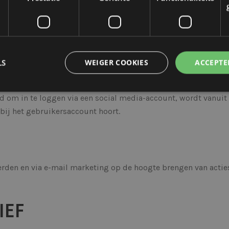
s ook aan derden verstrekken. Onder geen enkele omstandigh
oor ons is bepaald. De beveiligde overdracht van deze gegeve
n de desbetreffende partij. Hier houden wij ons aan en wannee
LS
WEIGER COOKIES
ACCEPTE
ng stop.
men. Deze buttons verstrekken enkel een link en geven geen
 om in te loggen via een social media-account, wordt vanuit
bij het gebruikersaccount hoort.
kt noodzakelijke
Prestatie
Gerichte
Functionaliteits
Niet-geclassific
 cookies maken kernfunctionaliteit van de website mogelijk, zoals gebruikersaanmeldin
elijke cookies kan de website niet correct worden gebruikt.
PROVIDER
/
VERVALDATUM
OMSCHRIJVING
DOMEIN
den en via e-mail marketing op de hoogte brengen van actie
29 minuten 58
Deze cookie wordt gebruikt 
Cloudflare Inc.
seconden
maken tussen mensen en bots.
.mybigcommerce.com
voor de website, om geldige 
kunnen maken over het gebr
IEF
website.
29 minuten 56
Deze cookie wordt gebruikt 
Cloudflare Inc.
seconden
maken tussen mensen en bots.