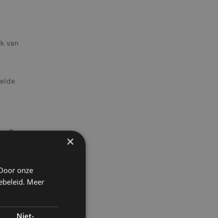
k van
telde
eeft
×
 IP-
 Door onze
ebeleid.
Meer
Niet-