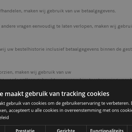
 afhandelen, maken wij gebruik van uw betaalgegevens.
andere vragen eenvoudig te laten verlopen, maken wij gebrui
wij uw bestelhistorie inclusief betaalgegevens binnen de ges
orzien, maken wij gebruik van uw
s worden alleen gebruikt wanneer u hier toestemming voor h
e maakt gebruik van tracking cookies
 er sprake is van een gerechtvaardigd belang, gebruik van uw
kt gebruik van cookies om de gebruikerservaring te verbeteren.
ken, accepteert u alle cookies in overeenstemming met ons cooki
eleid
RDEN
Prestatie
Gerichte
Functionaliteits