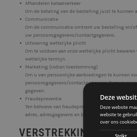
Afhandelen betaalverkeer
Om de betaling van de bestelling juist te kunnen
Communicatie
Om de communicatie omtrent uw bestelling en/of 
uw persoonsgegevens/contactgegevens.
Uitvoering wettelijke plicht
Om te voldoen aan onze wettelijke plicht bewaren 
wettelijke termijn.
Marketing (indien toestemming)
Om u van persoonlijke aanbiedingen te kunnen vo
persoonsgegevens/contactgegevens. Deze gegeven
gegeven.
Deze websit
Fraudepreventie
Ten behoeve van fraudepreventie maken wij, indien
Deze website maa
website te gebrui
adres, adresgegevens en betaalgegevens.
over ons cookieb
VERSTREKKING AAN DE
Strikt