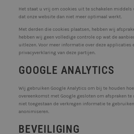
Het staat u vrij om cookies uit te schakelen middels
__cf_bm
dat onze website dan niet meer optimaal werkt.
Met derden die cookies plaatsen, hebben wij afsprak
hebben wij geen volledige controle op wat de aanbied
__cf_bm
uitlezen. Voor meer informatie over deze applicaties
privacyverklaring van deze partijen.
__cf_bm
GOOGLE ANALYTICS
Wij gebruiken Google Analytics om bij te houden ho
__cf_bm
overeenkomst met Google gesloten om afspraken te 
niet toegestaan de verkregen informatie te gebruiken 
anonimiseren.
__cf_bm
BEVEILIGING