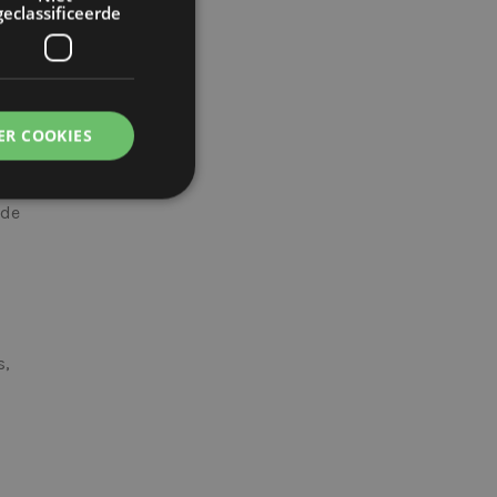
geclassificeerde
eden
ns is
r we
ER COOKIES
 de
eerde
g en accountbeheer.
s,
om onderscheid te
 Dit is gunstig
rapporten te
uik van hun
om onderscheid te
 Dit is gunstig