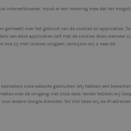
kunnen maken over het gebr
website.
 uw internetbrowser. Houd er wel rekening mee dat het mogeli
29 minuten 57
Deze cookie wordt gebruikt 
Cloudflare Inc.
seconden
maken tussen mensen en bots.
.hs-scripts.com
voor de website, om geldige 
kunnen maken over het gebr
en gemaakt over het gebruik van de cookies en applicaties. To
website.
ers van deze applicaties zelf met de cookies doen wanneer zi
29 minuten 58
Deze cookie wordt gebruikt 
Cloudflare Inc.
seconden
maken tussen mensen en bots.
.hsadspixel.net
 en hoe zij met cookies omgaan, verwijzen wij u naar de
voor de website, om geldige 
kunnen maken over het gebr
website.
29 minuten 59
Deze cookie wordt gebruikt 
Cloudflare Inc.
seconden
maken tussen mensen en bots.
.hsappstatic.net
voor de website, om geldige 
kunnen maken over het gebr
website.
e bezoekers onze website gebruiken. Wij hebben een bewerker
29 minuten 59
Deze cookie wordt gebruikt 
Cloudflare Inc.
seconden
maken tussen mensen en bots.
.linkedin.com
maken over de omgang met onze data. Verder hebben wij Goo
voor de website, om geldige 
kunnen maken over het gebr
voor andere Google diensten. Tot slot laten wij de IP-adresse
website.
29 minuten 59
Deze cookie wordt gebruikt 
Cloudflare Inc.
seconden
maken tussen mensen en bots.
.hubspot.com
voor de website, om geldige 
kunnen maken over het gebr
website.