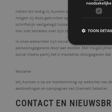
noodzakelijke
Indien dit nodig is, kunnen wij uw persoonsgegeven
mogen zij deze gebruiken op een manier welke niet d
schriftelijk vastgelegd tussen de Diamant Sabatier e
TOON DETAI
hier niet tevreden over zijn zetten wij de samenwerki
In onze webwinkel zijn social media buttons opgeno
persoonsgegevens door aan derden. Met mogelijkheid
social media partij het e-mailadres doorgegeven dat 
Stri
Strikt noodzakelijke
Zonder strikt noodzak
Reclame
NAAM
Wij kunnen u na uw toestemming op websites van der
__cf_bm
aanbiedingen en campagnes van Diamant Sabatier.
CONTACT EN NIEUWSBR
__cf_bm