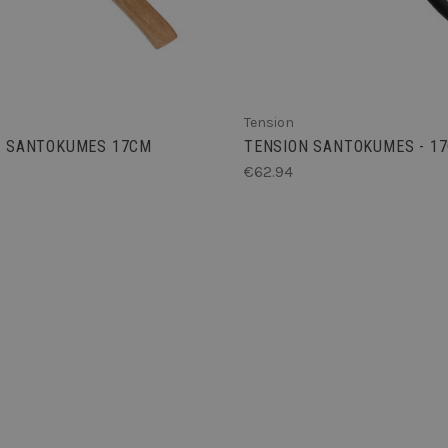
kunnen maken over het gebr
website.
29 minuten 56
Deze cookie wordt gebruikt 
Cloudflare Inc.
seconden
maken tussen mensen en bots.
.hsforms.net
voor de website, om geldige 
kunnen maken over het gebr
website.
Tension
29 minuten 58
Deze cookie wordt gebruikt 
Cloudflare Inc.
seconden
maken tussen mensen en bots.
.hs-analytics.net
 - SANTOKUMES 17CM
TENSION SANTOKUMES - 1
voor de website, om geldige 
€62.94
kunnen maken over het gebr
website.
diamantsabatier.be
Sessie
This cookie is written to help 
preventing Cross-Site Request
1 jaar
Deze cookie wordt gebruikt 
Cloudflare, Inc.
service om vertrouwd webver
.diamantsabatier.be
identificeren en alle beveili
basis van het IP-adres van d
omzeilen. Het is essentieel v
ondersteunen van de veiligh
functies en in het bieden va
kwaadaardige bezoekers.
29 minuten 58
Deze cookie wordt gebruikt 
Cloudflare Inc.
seconden
maken tussen mensen en bots.
.usemessages.com
voor de website, om geldige 
kunnen maken over het gebr
website.