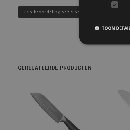
Een beoordeling schrijven
TOON DETAI
Stri
GERELATEERDE PRODUCTEN
Strikt noodzakelijke
Zonder strikt noodzak
NAAM
__cf_bm
__cf_bm
OPTIES KIEZEN