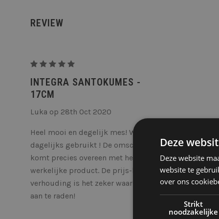
REVIEW
Integra
Santokumes
INTEGRA SANTOKUMES -
-
17CM
17cm
Luka op 28th Oct 2020
Heel mooi en degelijk mes! Wordt
Deze websit
dagelijks gebruikt ! De omschrijving
komt precies overeen met het
Deze website maa
website te gebrui
werkelijke product. De prijs-kwaliteit
over ons cookieb
verhouding is het zeker waard. Zeer
aan te raden!
Strikt
noodzakelijke