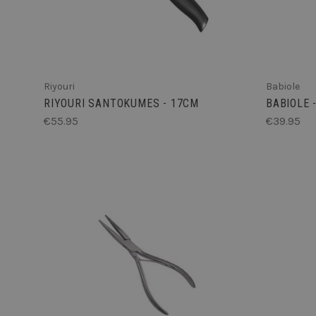
__cf_bm
Riyouri
Babiole
__cf_bm
RIYOURI SANTOKUMES - 17CM
BABIOLE
€55.95
€39.95
XSRF-TOKEN
cf_clearance
TOEVOEGEN AAN
__cf_bm
WINKELMANDJE