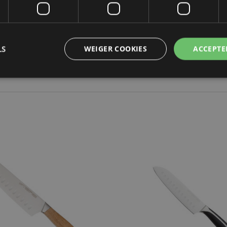
LS
WEIGER COOKIES
ACCEPTE
kt noodzakelijke
Prestatie
Gerichte
Functionaliteits
Niet-geclassific
 cookies maken kernfunctionaliteit van de website mogelijk, zoals gebruikersaanmeldin
elijke cookies kan de website niet correct worden gebruikt.
PROVIDER
/
VERVALDATUM
OMSCHRIJVING
DOMEIN
29 minuten 58
Deze cookie wordt gebruikt 
Cloudflare Inc.
seconden
maken tussen mensen en bots.
.mybigcommerce.com
voor de website, om geldige 
kunnen maken over het gebr
website.
29 minuten 56
Deze cookie wordt gebruikt 
Cloudflare Inc.
OPTIES KIEZEN
OPTIES KIEZEN
seconden
maken tussen mensen en bots.
.bigcommerce.com
voor de website, om geldige 