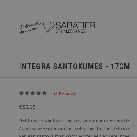
INTEGRA SANTOKUMES - 17CM
5
(
1
/
Review)
5
€55.95
Het Integra santokumes zou je kunnen zien als de
Aziatische versie van het koksmes. Bij het gebruik
van een santokumes komt echter een andere, meer