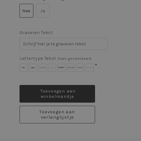
Nee
Ja
Graveren Tekst
Lettertype Tekst
Geen geselecteerd
Arial
Calibri
Bookman
Bradley
Broadway
Brush
Comic
Edwardian
Geen
Old
Hand
Script
Sans
Script
Style
ITC
STD
MS
ITC
Toevoegen aan
winkelmandje
Toevoegen aan
verlanglijstje