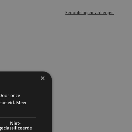
Beoordelingen verbergen
×
 Door onze
ebeleid.
Meer
Niet-
geclassificeerde