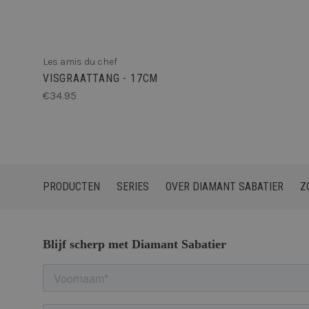
__cf_bm
Les amis du chef
__cf_bm
VISGRAATTANG - 17CM
€34.95
__cf_bm
PRODUCTEN
SERIES
OVER DIAMANT SABATIER
Z
__cf_bm
__cf_bm
VISITOR_PRIVACY_