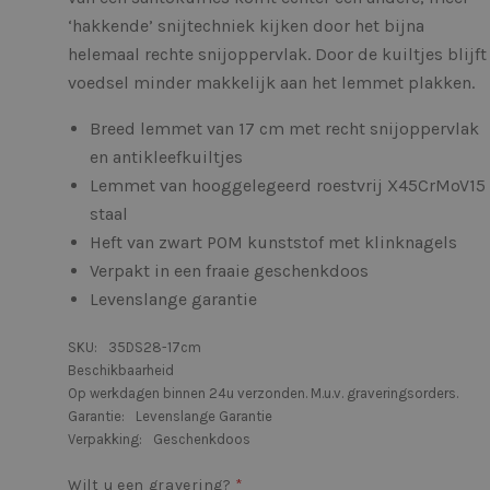
‘hakkende’ snijtechniek kijken door het bijna
helemaal rechte snijoppervlak. Door de kuiltjes blijft
voedsel minder makkelijk aan het lemmet plakken.
Breed lemmet van 17 cm met recht snijoppervlak
en antikleefkuiltjes
Lemmet van hooggelegeerd roestvrij X45CrMoV15
staal
Heft van zwart POM kunststof met klinknagels
Verpakt in een fraaie geschenkdoos
Levenslange garantie
SKU:
35DS28-17cm
Beschikbaarheid
Op werkdagen binnen 24u verzonden. M.u.v. graveringsorders.
Garantie:
Levenslange Garantie
Verpakking:
Geschenkdoos
Wilt u een gravering?
*