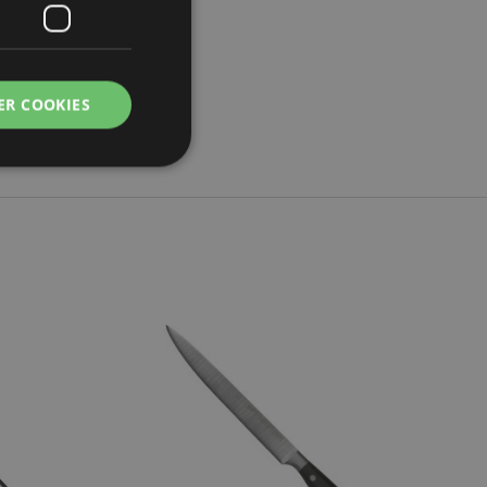
ER COOKIES
eerde
g en accountbeheer.
om onderscheid te
 Dit is gunstig
rapporten te
uik van hun
om onderscheid te
OPTIES KIEZEN
 Dit is gunstig
rapporten te